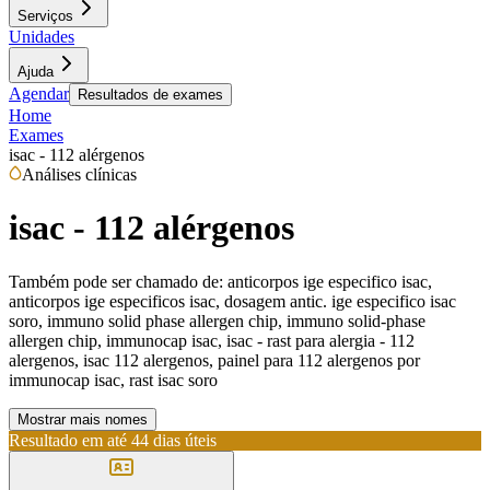
Serviços
Unidades
Ajuda
Agendar
Resultados de exames
Home
Exames
isac - 112 alérgenos
Análises clínicas
isac - 112 alérgenos
Também pode ser chamado de:
anticorpos ige especifico isac,
anticorpos ige especificos isac, dosagem antic. ige especifico isac
soro, immuno solid phase allergen chip, immuno solid-phase
allergen chip, immunocap isac, isac - rast para alergia - 112
alergenos, isac 112 alergenos, painel para 112 alergenos por
immunocap isac, rast isac soro
Mostrar mais nomes
Resultado em até
44 dias úteis