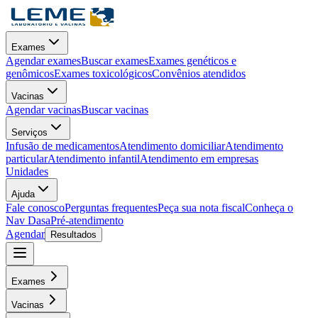
Exames
Agendar exames
Buscar exames
Exames genéticos e
genômicos
Exames toxicológicos
Convênios atendidos
Vacinas
Agendar vacinas
Buscar vacinas
Serviços
Infusão de medicamentos
Atendimento domiciliar
Atendimento
particular
Atendimento infantil
Atendimento em empresas
Unidades
Ajuda
Fale conosco
Perguntas frequentes
Peça sua nota fiscal
Conheça o
Nav Dasa
Pré-atendimento
Agendar
Resultados
Exames
Vacinas