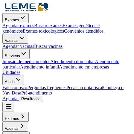
Exames
Agendar exames
Buscar exames
Exames genéticos e
genômicos
Exames toxicológicos
Convênios atendidos
Vacinas
Agendar vacinas
Buscar vacinas
Serviços
Infusão de medicamentos
Atendimento domiciliar
Atendimento
particular
Atendimento infantil
Atendimento em empresas
Unidades
Ajuda
Fale conosco
Perguntas frequentes
Peça sua nota fiscal
Conheça o
Nav Dasa
Pré-atendimento
Agendar
Resultados
Exames
Vacinas