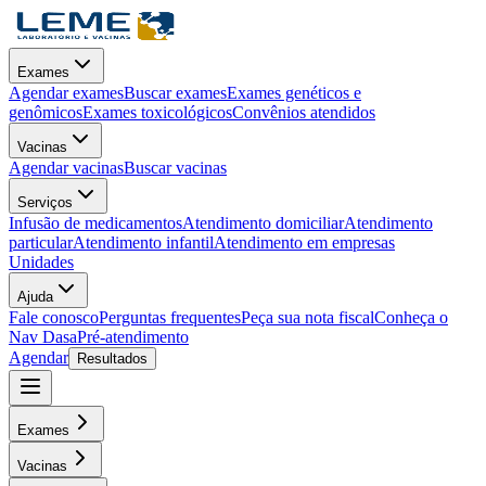
Exames
Agendar exames
Buscar exames
Exames genéticos e
genômicos
Exames toxicológicos
Convênios atendidos
Vacinas
Agendar vacinas
Buscar vacinas
Serviços
Infusão de medicamentos
Atendimento domiciliar
Atendimento
particular
Atendimento infantil
Atendimento em empresas
Unidades
Ajuda
Fale conosco
Perguntas frequentes
Peça sua nota fiscal
Conheça o
Nav Dasa
Pré-atendimento
Agendar
Resultados
Exames
Vacinas