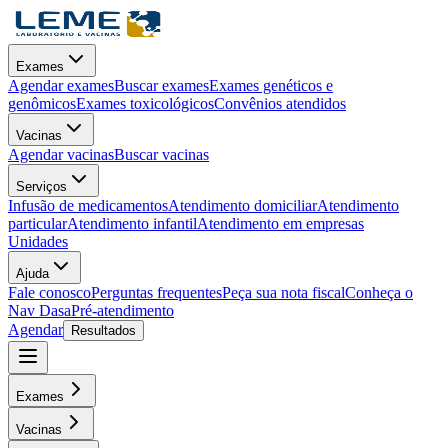
Exames
Agendar exames
Buscar exames
Exames genéticos e
genômicos
Exames toxicológicos
Convênios atendidos
Vacinas
Agendar vacinas
Buscar vacinas
Serviços
Infusão de medicamentos
Atendimento domiciliar
Atendimento
particular
Atendimento infantil
Atendimento em empresas
Unidades
Ajuda
Fale conosco
Perguntas frequentes
Peça sua nota fiscal
Conheça o
Nav Dasa
Pré-atendimento
Agendar
Resultados
Exames
Vacinas