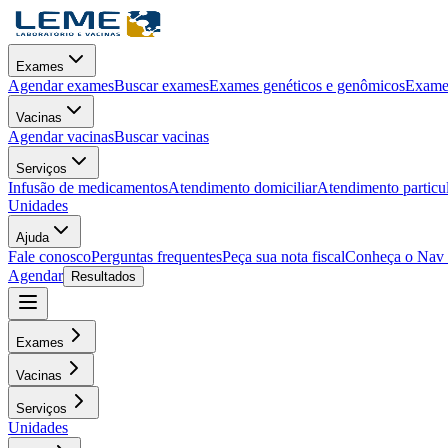
Exames
Agendar exames
Buscar exames
Exames genéticos e genômicos
Exames
Vacinas
Agendar vacinas
Buscar vacinas
Serviços
Infusão de medicamentos
Atendimento domiciliar
Atendimento particu
Unidades
Ajuda
Fale conosco
Perguntas frequentes
Peça sua nota fiscal
Conheça o Nav
Agendar
Resultados
Exames
Vacinas
Serviços
Unidades