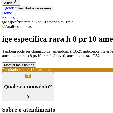
Ajuda
Agendar
Resultados de exames
Home
Exames
ige específica rara h 8 pr 10 amendoim (f352)
Análises clínicas
ige específica rara h 8 pr 10 am
Também pode ser chamado de:
amendoim (rf352), anticorpos ige espec
amendoim rara h 8 pr-10, rara h 8 pr-10, amendoim, rast f352
Mostrar mais nomes
Resultado em até
17 dias úteis
Qual seu convênio?
Sobre o atendimento