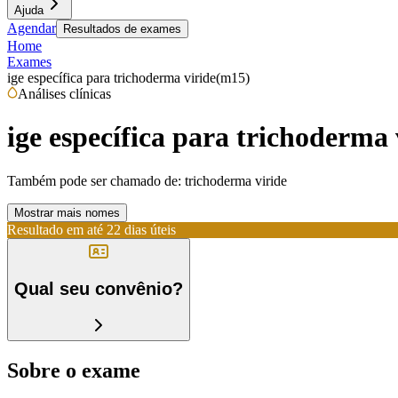
Ajuda
Agendar
Resultados de exames
Home
Exames
ige específica para trichoderma viride(m15)
Análises clínicas
ige específica para trichoderma
Também pode ser chamado de:
trichoderma viride
Mostrar mais nomes
Resultado em até
22 dias úteis
Qual seu convênio?
Sobre o exame