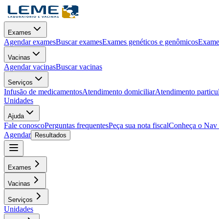
Exames
Agendar exames
Buscar exames
Exames genéticos e genômicos
Exames
Vacinas
Agendar vacinas
Buscar vacinas
Serviços
Infusão de medicamentos
Atendimento domiciliar
Atendimento particu
Unidades
Ajuda
Fale conosco
Perguntas frequentes
Peça sua nota fiscal
Conheça o Nav
Agendar
Resultados
Exames
Vacinas
Serviços
Unidades