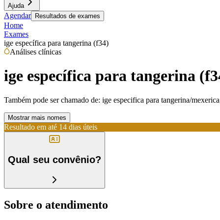
Ajuda
Agendar
Resultados de exames
Home
Exames
ige específica para tangerina (f34)
Análises clínicas
ige específica para tangerina (f3
Também pode ser chamado de:
ige especifica para tangerina/mexerica,
Mostrar mais nomes
Resultado em até
14 dias úteis
Qual seu convênio?
Sobre o atendimento