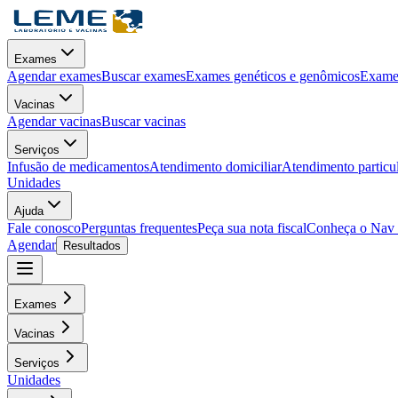
Exames
Agendar exames
Buscar exames
Exames genéticos e genômicos
Exames
Vacinas
Agendar vacinas
Buscar vacinas
Serviços
Infusão de medicamentos
Atendimento domiciliar
Atendimento particu
Unidades
Ajuda
Fale conosco
Perguntas frequentes
Peça sua nota fiscal
Conheça o Nav
Agendar
Resultados
Exames
Vacinas
Serviços
Unidades