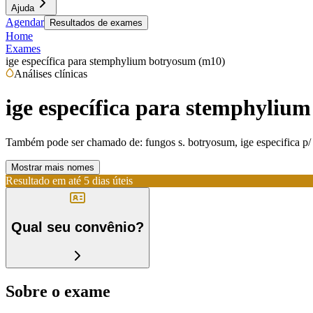
Ajuda
Agendar
Resultados de exames
Home
Exames
ige específica para stemphylium botryosum (m10)
Análises clínicas
ige específica para stemphyliu
Também pode ser chamado de:
fungos s. botryosum, ige especifica 
Mostrar mais nomes
Resultado em até
5 dias úteis
Qual seu convênio?
Sobre o exame