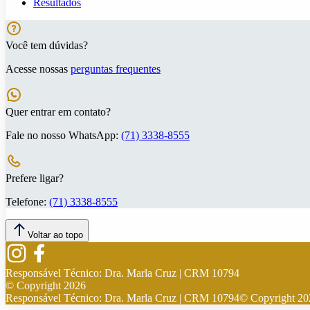
Resultados
Você tem dúvidas?
Acesse nossas
perguntas frequentes
Quer entrar em contato?
Fale no nosso WhatsApp:
(71) 3338-8555
Prefere ligar?
Telefone:
(71) 3338-8555
Voltar ao topo
Responsável Técnico:
Dra. Marla Cruz | CRM 10794
© Copyright
2026
Responsável Técnico:
Dra. Marla Cruz | CRM 10794
© Copyright
20