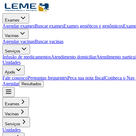
Exames
Agendar exames
Buscar exames
Exames genéticos e genômicos
Exames
Vacinas
Agendar vacinas
Buscar vacinas
Serviços
Infusão de medicamentos
Atendimento domiciliar
Atendimento particu
Unidades
Ajuda
Fale conosco
Perguntas frequentes
Peça sua nota fiscal
Conheça o Nav
Agendar
Resultados
Exames
Vacinas
Serviços
Unidades