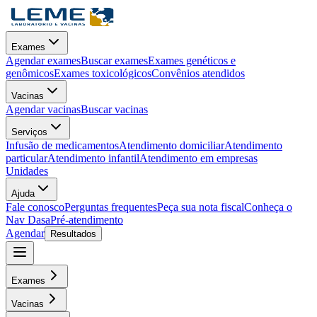
Exames
Agendar exames
Buscar exames
Exames genéticos e
genômicos
Exames toxicológicos
Convênios atendidos
Vacinas
Agendar vacinas
Buscar vacinas
Serviços
Infusão de medicamentos
Atendimento domiciliar
Atendimento
particular
Atendimento infantil
Atendimento em empresas
Unidades
Ajuda
Fale conosco
Perguntas frequentes
Peça sua nota fiscal
Conheça o
Nav Dasa
Pré-atendimento
Agendar
Resultados
Exames
Vacinas