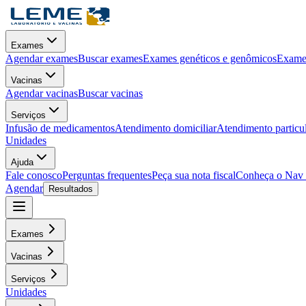
Exames
Agendar exames
Buscar exames
Exames genéticos e genômicos
Exames
Vacinas
Agendar vacinas
Buscar vacinas
Serviços
Infusão de medicamentos
Atendimento domiciliar
Atendimento particu
Unidades
Ajuda
Fale conosco
Perguntas frequentes
Peça sua nota fiscal
Conheça o Nav
Agendar
Resultados
Exames
Vacinas
Serviços
Unidades