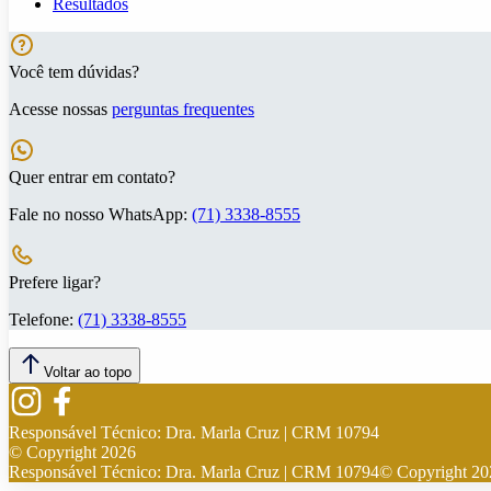
Resultados
Você tem dúvidas?
Acesse nossas
perguntas frequentes
Quer entrar em contato?
Fale no nosso WhatsApp:
(71) 3338-8555
Prefere ligar?
Telefone:
(71) 3338-8555
Voltar ao topo
Responsável Técnico:
Dra. Marla Cruz | CRM 10794
© Copyright
2026
Responsável Técnico:
Dra. Marla Cruz | CRM 10794
© Copyright
20