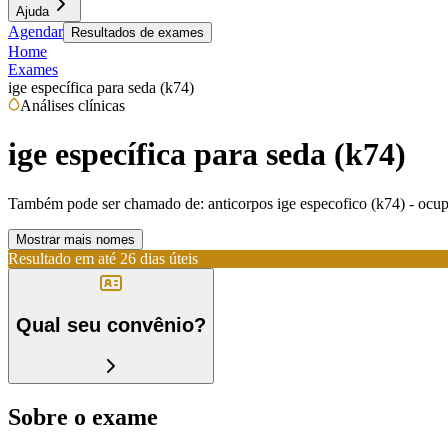
Ajuda
Agendar
Resultados de exames
Home
Exames
ige específica para seda (k74)
Análises clínicas
ige específica para seda (k74)
Também pode ser chamado de:
anticorpos ige especofico (k74) - ocup
Mostrar mais nomes
Resultado em até
26 dias úteis
Qual seu convênio?
Sobre o exame