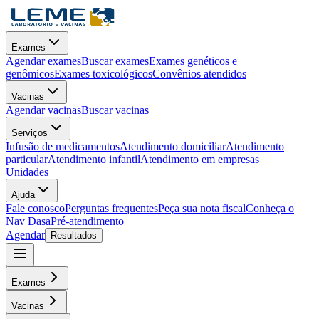
Exames
Agendar exames
Buscar exames
Exames genéticos e
genômicos
Exames toxicológicos
Convênios atendidos
Vacinas
Agendar vacinas
Buscar vacinas
Serviços
Infusão de medicamentos
Atendimento domiciliar
Atendimento
particular
Atendimento infantil
Atendimento em empresas
Unidades
Ajuda
Fale conosco
Perguntas frequentes
Peça sua nota fiscal
Conheça o
Nav Dasa
Pré-atendimento
Agendar
Resultados
Exames
Vacinas