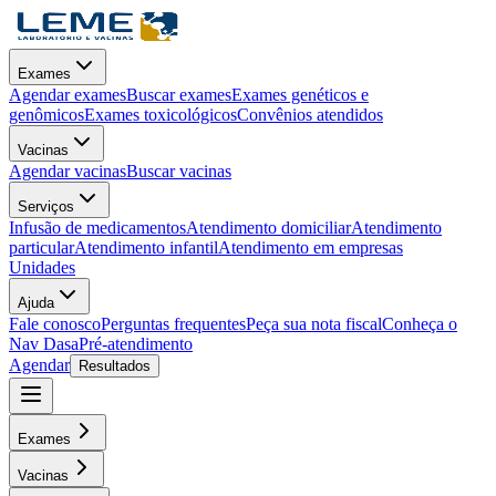
Exames
Agendar exames
Buscar exames
Exames genéticos e
genômicos
Exames toxicológicos
Convênios atendidos
Vacinas
Agendar vacinas
Buscar vacinas
Serviços
Infusão de medicamentos
Atendimento domiciliar
Atendimento
particular
Atendimento infantil
Atendimento em empresas
Unidades
Ajuda
Fale conosco
Perguntas frequentes
Peça sua nota fiscal
Conheça o
Nav Dasa
Pré-atendimento
Agendar
Resultados
Exames
Vacinas