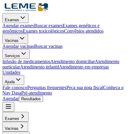
Exames
Agendar exames
Buscar exames
Exames genéticos e
genômicos
Exames toxicológicos
Convênios atendidos
Vacinas
Agendar vacinas
Buscar vacinas
Serviços
Infusão de medicamentos
Atendimento domiciliar
Atendimento
particular
Atendimento infantil
Atendimento em empresas
Unidades
Ajuda
Fale conosco
Perguntas frequentes
Peça sua nota fiscal
Conheça o
Nav Dasa
Pré-atendimento
Agendar
Resultados
Exames
Vacinas