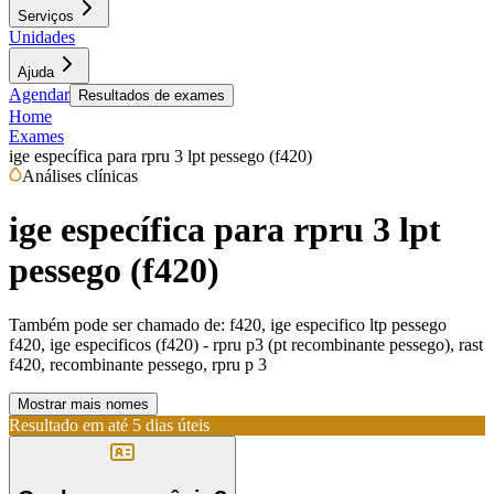
Serviços
Unidades
Ajuda
Agendar
Resultados de exames
Home
Exames
ige específica para rpru 3 lpt pessego (f420)
Análises clínicas
ige específica para rpru 3 lpt
pessego (f420)
Também pode ser chamado de:
f420, ige especifico ltp pessego
f420, ige especificos (f420) - rpru p3 (pt recombinante pessego), rast
f420, recombinante pessego, rpru p 3
Mostrar mais nomes
Resultado em até
5 dias úteis