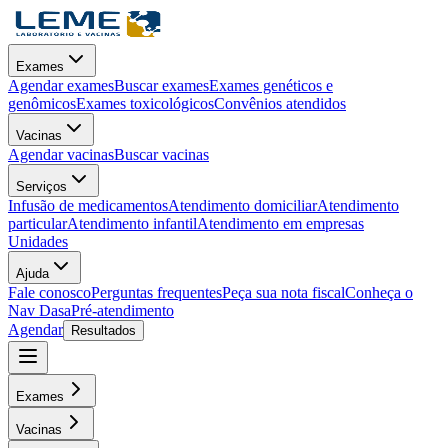
Exames
Agendar exames
Buscar exames
Exames genéticos e
genômicos
Exames toxicológicos
Convênios atendidos
Vacinas
Agendar vacinas
Buscar vacinas
Serviços
Infusão de medicamentos
Atendimento domiciliar
Atendimento
particular
Atendimento infantil
Atendimento em empresas
Unidades
Ajuda
Fale conosco
Perguntas frequentes
Peça sua nota fiscal
Conheça o
Nav Dasa
Pré-atendimento
Agendar
Resultados
Exames
Vacinas