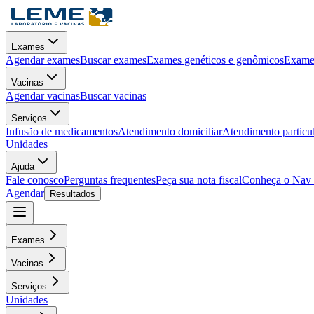
Exames
Agendar exames
Buscar exames
Exames genéticos e genômicos
Exames
Vacinas
Agendar vacinas
Buscar vacinas
Serviços
Infusão de medicamentos
Atendimento domiciliar
Atendimento particu
Unidades
Ajuda
Fale conosco
Perguntas frequentes
Peça sua nota fiscal
Conheça o Nav
Agendar
Resultados
Exames
Vacinas
Serviços
Unidades