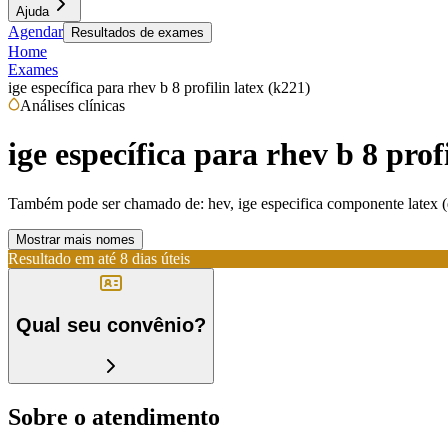
Ajuda
Agendar
Resultados de exames
Home
Exames
ige específica para rhev b 8 profilin latex (k221)
Análises clínicas
ige específica para rhev b 8 prof
Também pode ser chamado de:
hev, ige especifica componente latex 
Mostrar mais nomes
Resultado em até
8 dias úteis
Qual seu convênio?
Sobre o atendimento