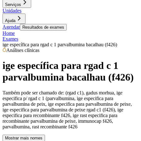
Serviços
Unidades
Ajuda
Agendar
Resultados de exames
Home
Exames
ige específica para rgad c 1 parvalbumina bacalhau (f426)
Análises clínicas
ige específica para rgad c 1
parvalbumina bacalhau (f426)
Também pode ser chamado de:
(rgad c1), gadus morhua, ige
especifica p/ rgad c 1 (parvalbumina, ige especifica para
parvalbumina de peix, ige especifica para parvalbumina de peixe,
ige especifica para parvalbumina de peixe rgad c1 (f426), ige
especifica para recombinante f426, ige rast especifica para
recombinante parvalbumina de peixe, immunocap f426,
parvalbumina, rast recombinante f426
Mostrar mais nomes