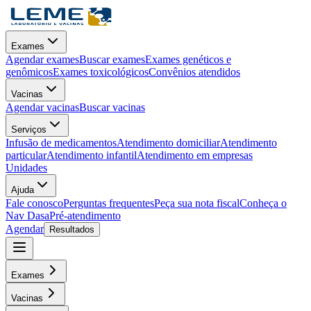
Exames
Agendar exames
Buscar exames
Exames genéticos e
genômicos
Exames toxicológicos
Convênios atendidos
Vacinas
Agendar vacinas
Buscar vacinas
Serviços
Infusão de medicamentos
Atendimento domiciliar
Atendimento
particular
Atendimento infantil
Atendimento em empresas
Unidades
Ajuda
Fale conosco
Perguntas frequentes
Peça sua nota fiscal
Conheça o
Nav Dasa
Pré-atendimento
Agendar
Resultados
Exames
Vacinas