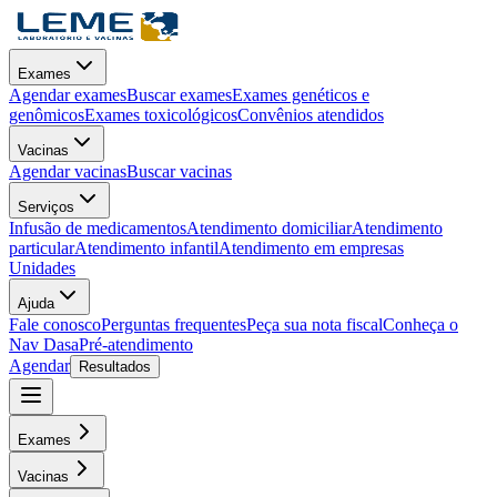
Exames
Agendar exames
Buscar exames
Exames genéticos e
genômicos
Exames toxicológicos
Convênios atendidos
Vacinas
Agendar vacinas
Buscar vacinas
Serviços
Infusão de medicamentos
Atendimento domiciliar
Atendimento
particular
Atendimento infantil
Atendimento em empresas
Unidades
Ajuda
Fale conosco
Perguntas frequentes
Peça sua nota fiscal
Conheça o
Nav Dasa
Pré-atendimento
Agendar
Resultados
Exames
Vacinas