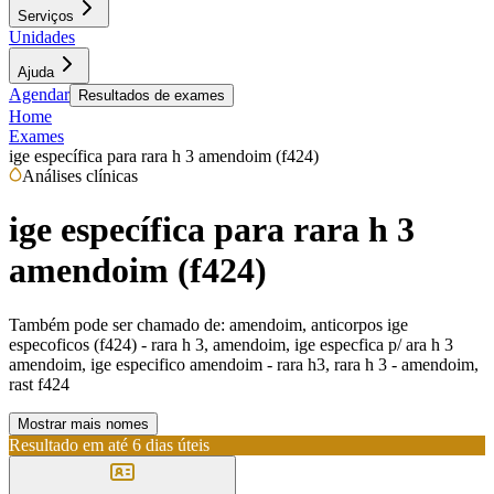
Serviços
Unidades
Ajuda
Agendar
Resultados de exames
Home
Exames
ige específica para rara h 3 amendoim (f424)
Análises clínicas
ige específica para rara h 3
amendoim (f424)
Também pode ser chamado de:
amendoim, anticorpos ige
especoficos (f424) - rara h 3, amendoim, ige especfica p/ ara h 3
amendoim, ige especifico amendoim - rara h3, rara h 3 - amendoim,
rast f424
Mostrar mais nomes
Resultado em até
6 dias úteis