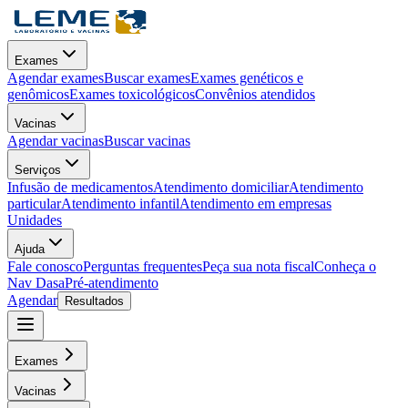
Exames
Agendar exames
Buscar exames
Exames genéticos e
genômicos
Exames toxicológicos
Convênios atendidos
Vacinas
Agendar vacinas
Buscar vacinas
Serviços
Infusão de medicamentos
Atendimento domiciliar
Atendimento
particular
Atendimento infantil
Atendimento em empresas
Unidades
Ajuda
Fale conosco
Perguntas frequentes
Peça sua nota fiscal
Conheça o
Nav Dasa
Pré-atendimento
Agendar
Resultados
Exames
Vacinas