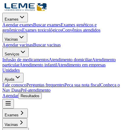
Exames
Agendar exames
Buscar exames
Exames genéticos e
genômicos
Exames toxicológicos
Convênios atendidos
Vacinas
Agendar vacinas
Buscar vacinas
Serviços
Infusão de medicamentos
Atendimento domiciliar
Atendimento
particular
Atendimento infantil
Atendimento em empresas
Unidades
Ajuda
Fale conosco
Perguntas frequentes
Peça sua nota fiscal
Conheça o
Nav Dasa
Pré-atendimento
Agendar
Resultados
Exames
Vacinas