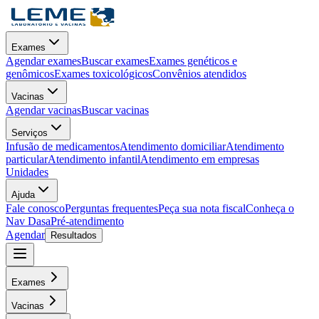
Exames
Agendar exames
Buscar exames
Exames genéticos e
genômicos
Exames toxicológicos
Convênios atendidos
Vacinas
Agendar vacinas
Buscar vacinas
Serviços
Infusão de medicamentos
Atendimento domiciliar
Atendimento
particular
Atendimento infantil
Atendimento em empresas
Unidades
Ajuda
Fale conosco
Perguntas frequentes
Peça sua nota fiscal
Conheça o
Nav Dasa
Pré-atendimento
Agendar
Resultados
Exames
Vacinas