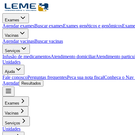
Exames
Agendar exames
Buscar exames
Exames genéticos e genômicos
Exames
Vacinas
Agendar vacinas
Buscar vacinas
Serviços
Infusão de medicamentos
Atendimento domiciliar
Atendimento particu
Unidades
Ajuda
Fale conosco
Perguntas frequentes
Peça sua nota fiscal
Conheça o Nav
Agendar
Resultados
Exames
Vacinas
Serviços
Unidades