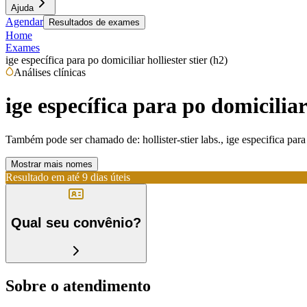
Ajuda
Agendar
Resultados de exames
Home
Exames
ige específica para po domiciliar holliester stier (h2)
Análises clínicas
ige específica para po domiciliar 
Também pode ser chamado de:
hollister-stier labs., ige especifica p
Mostrar mais nomes
Resultado em até
9 dias úteis
Qual seu convênio?
Sobre o atendimento