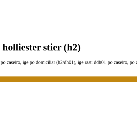
holliester stier (h2)
ara po caseiro, ige po domiciliar (h2/dh01), ige rast: ddh01-po caseiro, p