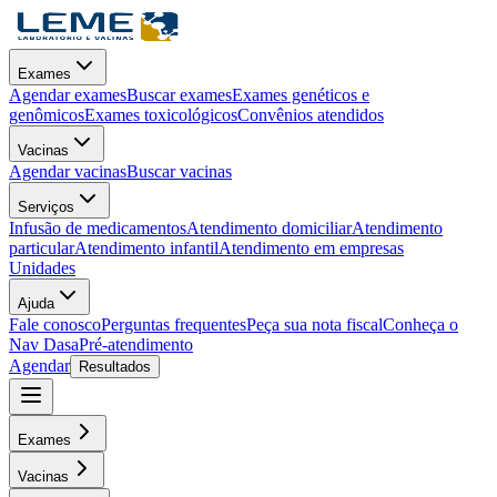
Exames
Agendar exames
Buscar exames
Exames genéticos e
genômicos
Exames toxicológicos
Convênios atendidos
Vacinas
Agendar vacinas
Buscar vacinas
Serviços
Infusão de medicamentos
Atendimento domiciliar
Atendimento
particular
Atendimento infantil
Atendimento em empresas
Unidades
Ajuda
Fale conosco
Perguntas frequentes
Peça sua nota fiscal
Conheça o
Nav Dasa
Pré-atendimento
Agendar
Resultados
Exames
Vacinas