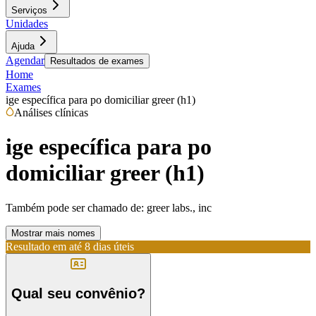
Serviços
Unidades
Ajuda
Agendar
Resultados de exames
Home
Exames
ige específica para po domiciliar greer (h1)
Análises clínicas
ige específica para po
domiciliar greer (h1)
Também pode ser chamado de:
greer labs., inc
Mostrar mais nomes
Resultado em até
8 dias úteis
Qual seu convênio?