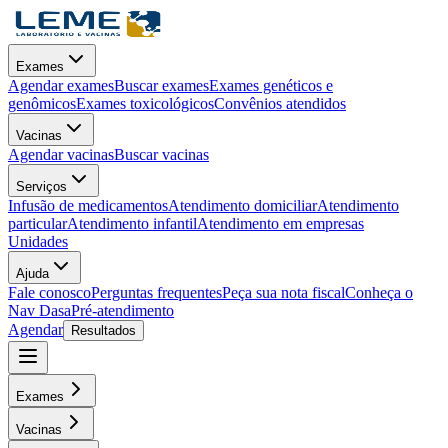
Exames
Agendar exames
Buscar exames
Exames genéticos e
genômicos
Exames toxicológicos
Convênios atendidos
Vacinas
Agendar vacinas
Buscar vacinas
Serviços
Infusão de medicamentos
Atendimento domiciliar
Atendimento
particular
Atendimento infantil
Atendimento em empresas
Unidades
Ajuda
Fale conosco
Perguntas frequentes
Peça sua nota fiscal
Conheça o
Nav Dasa
Pré-atendimento
Agendar
Resultados
Exames
Vacinas