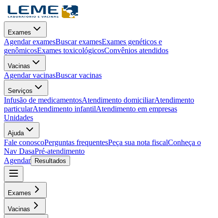
Exames
Agendar exames
Buscar exames
Exames genéticos e
genômicos
Exames toxicológicos
Convênios atendidos
Vacinas
Agendar vacinas
Buscar vacinas
Serviços
Infusão de medicamentos
Atendimento domiciliar
Atendimento
particular
Atendimento infantil
Atendimento em empresas
Unidades
Ajuda
Fale conosco
Perguntas frequentes
Peça sua nota fiscal
Conheça o
Nav Dasa
Pré-atendimento
Agendar
Resultados
Exames
Vacinas