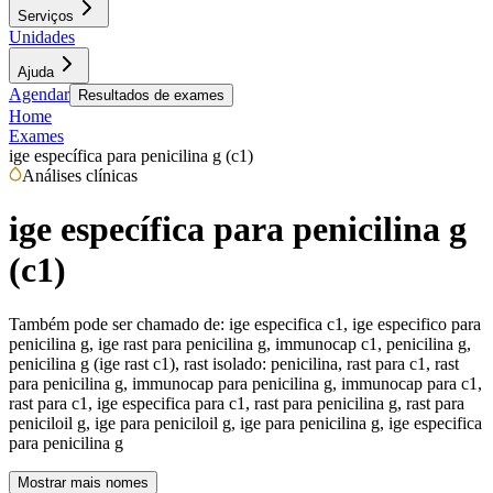
Serviços
Unidades
Ajuda
Agendar
Resultados de exames
Home
Exames
ige específica para penicilina g (c1)
Análises clínicas
ige específica para penicilina g
(c1)
Também pode ser chamado de:
ige especifica c1, ige especifico para
penicilina g, ige rast para penicilina g, immunocap c1, penicilina g,
penicilina g (ige rast c1), rast isolado: penicilina, rast para c1, rast
para penicilina g, immunocap para penicilina g, immunocap para c1,
rast para c1, ige especifica para c1, rast para penicilina g, rast para
peniciloil g, ige para peniciloil g, ige para penicilina g, ige especifica
para penicilina g
Mostrar mais nomes