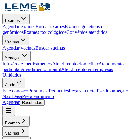
Exames
Agendar exames
Buscar exames
Exames genéticos e
genômicos
Exames toxicológicos
Convênios atendidos
Vacinas
Agendar vacinas
Buscar vacinas
Serviços
Infusão de medicamentos
Atendimento domiciliar
Atendimento
particular
Atendimento infantil
Atendimento em empresas
Unidades
Ajuda
Fale conosco
Perguntas frequentes
Peça sua nota fiscal
Conheça o
Nav Dasa
Pré-atendimento
Agendar
Resultados
Exames
Vacinas