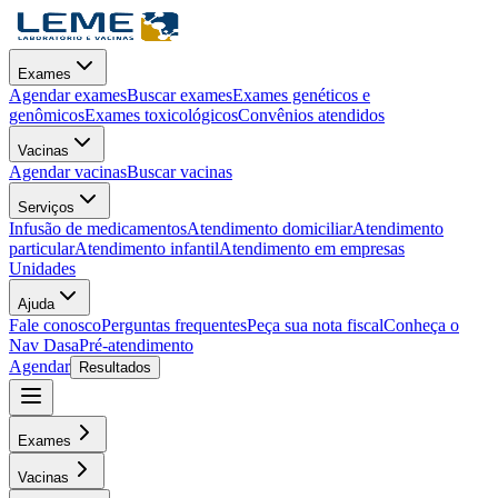
Exames
Agendar exames
Buscar exames
Exames genéticos e
genômicos
Exames toxicológicos
Convênios atendidos
Vacinas
Agendar vacinas
Buscar vacinas
Serviços
Infusão de medicamentos
Atendimento domiciliar
Atendimento
particular
Atendimento infantil
Atendimento em empresas
Unidades
Ajuda
Fale conosco
Perguntas frequentes
Peça sua nota fiscal
Conheça o
Nav Dasa
Pré-atendimento
Agendar
Resultados
Exames
Vacinas