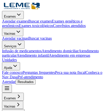
Exames
Agendar exames
Buscar exames
Exames genéticos e
genômicos
Exames toxicológicos
Convênios atendidos
Vacinas
Agendar vacinas
Buscar vacinas
Serviços
Infusão de medicamentos
Atendimento domiciliar
Atendimento
particular
Atendimento infantil
Atendimento em empresas
Unidades
Ajuda
Fale conosco
Perguntas frequentes
Peça sua nota fiscal
Conheça o
Nav Dasa
Pré-atendimento
Agendar
Resultados
Exames
Vacinas