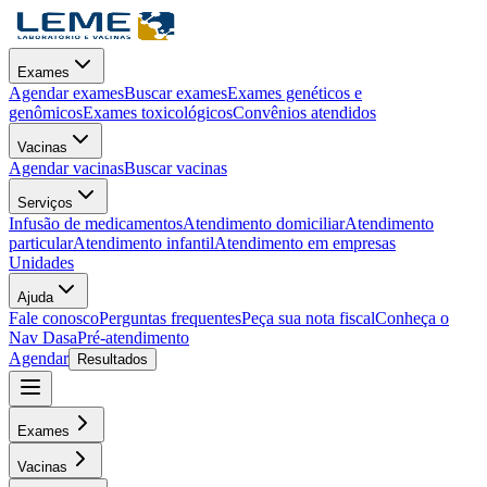
Exames
Agendar exames
Buscar exames
Exames genéticos e
genômicos
Exames toxicológicos
Convênios atendidos
Vacinas
Agendar vacinas
Buscar vacinas
Serviços
Infusão de medicamentos
Atendimento domiciliar
Atendimento
particular
Atendimento infantil
Atendimento em empresas
Unidades
Ajuda
Fale conosco
Perguntas frequentes
Peça sua nota fiscal
Conheça o
Nav Dasa
Pré-atendimento
Agendar
Resultados
Exames
Vacinas