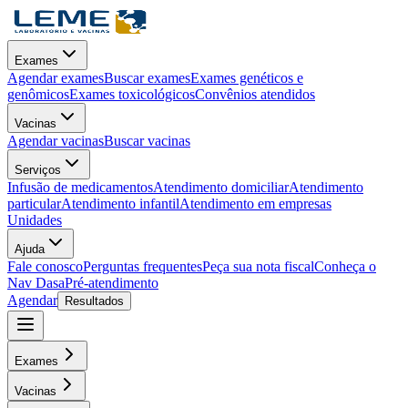
Exames
Agendar exames
Buscar exames
Exames genéticos e
genômicos
Exames toxicológicos
Convênios atendidos
Vacinas
Agendar vacinas
Buscar vacinas
Serviços
Infusão de medicamentos
Atendimento domiciliar
Atendimento
particular
Atendimento infantil
Atendimento em empresas
Unidades
Ajuda
Fale conosco
Perguntas frequentes
Peça sua nota fiscal
Conheça o
Nav Dasa
Pré-atendimento
Agendar
Resultados
Exames
Vacinas