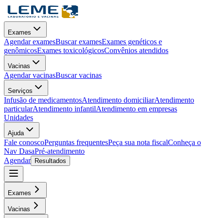
Exames
Agendar exames
Buscar exames
Exames genéticos e
genômicos
Exames toxicológicos
Convênios atendidos
Vacinas
Agendar vacinas
Buscar vacinas
Serviços
Infusão de medicamentos
Atendimento domiciliar
Atendimento
particular
Atendimento infantil
Atendimento em empresas
Unidades
Ajuda
Fale conosco
Perguntas frequentes
Peça sua nota fiscal
Conheça o
Nav Dasa
Pré-atendimento
Agendar
Resultados
Exames
Vacinas