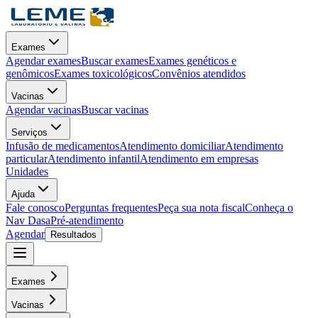
Exames
Agendar exames
Buscar exames
Exames genéticos e
genômicos
Exames toxicológicos
Convênios atendidos
Vacinas
Agendar vacinas
Buscar vacinas
Serviços
Infusão de medicamentos
Atendimento domiciliar
Atendimento
particular
Atendimento infantil
Atendimento em empresas
Unidades
Ajuda
Fale conosco
Perguntas frequentes
Peça sua nota fiscal
Conheça o
Nav Dasa
Pré-atendimento
Agendar
Resultados
Exames
Vacinas