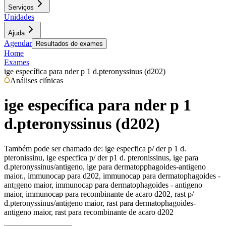
Serviços
Unidades
Ajuda
Agendar
Resultados de exames
Home
Exames
ige específica para nder p 1 d.pteronyssinus (d202)
Análises clínicas
ige específica para nder p 1
d.pteronyssinus (d202)
Também pode ser chamado de:
ige especfica p/ der p 1 d.
pteronissinu, ige especfica p/ der p1 d. pteronissinus, ige para
d.pteronyssinus/antigeno, ige para dermatopphagoides-antigeno
maior., immunocap para d202, immunocap para dermatophagoides -
ant¡geno maior, immunocap para dermatophagoides - antigeno
maior, immunocap para recombinante de acaro d202, rast p/
d.pteronyssinus/antigeno maior, rast para dermatophagoides-
antigeno maior, rast para recombinante de acaro d202