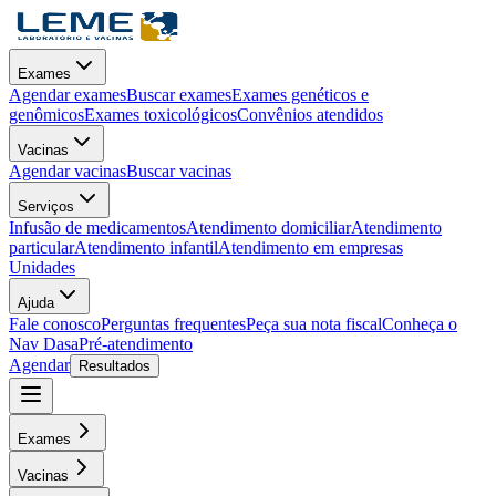
Exames
Agendar exames
Buscar exames
Exames genéticos e
genômicos
Exames toxicológicos
Convênios atendidos
Vacinas
Agendar vacinas
Buscar vacinas
Serviços
Infusão de medicamentos
Atendimento domiciliar
Atendimento
particular
Atendimento infantil
Atendimento em empresas
Unidades
Ajuda
Fale conosco
Perguntas frequentes
Peça sua nota fiscal
Conheça o
Nav Dasa
Pré-atendimento
Agendar
Resultados
Exames
Vacinas