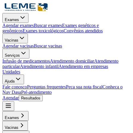
Exames
Agendar exames
Buscar exames
Exames genéticos e
genômicos
Exames toxicológicos
Convênios atendidos
Vacinas
Agendar vacinas
Buscar vacinas
Serviços
Infusão de medicamentos
Atendimento domiciliar
Atendimento
particular
Atendimento infantil
Atendimento em empresas
Unidades
Ajuda
Fale conosco
Perguntas frequentes
Peça sua nota fiscal
Conheça o
Nav Dasa
Pré-atendimento
Agendar
Resultados
Exames
Vacinas