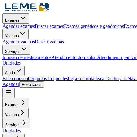
Exames
Agendar exames
Buscar exames
Exames genéticos e genômicos
Exames
Vacinas
Agendar vacinas
Buscar vacinas
Serviços
Infusão de medicamentos
Atendimento domiciliar
Atendimento particu
Unidades
Ajuda
Fale conosco
Perguntas frequentes
Peça sua nota fiscal
Conheça o Nav
Agendar
Resultados
Exames
Vacinas
Serviços
Unidades