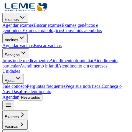
Exames
Agendar exames
Buscar exames
Exames genéticos e
genômicos
Exames toxicológicos
Convênios atendidos
Vacinas
Agendar vacinas
Buscar vacinas
Serviços
Infusão de medicamentos
Atendimento domiciliar
Atendimento
particular
Atendimento infantil
Atendimento em empresas
Unidades
Ajuda
Fale conosco
Perguntas frequentes
Peça sua nota fiscal
Conheça o
Nav Dasa
Pré-atendimento
Agendar
Resultados
Exames
Vacinas