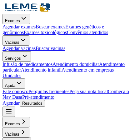
Exames
Agendar exames
Buscar exames
Exames genéticos e
genômicos
Exames toxicológicos
Convênios atendidos
Vacinas
Agendar vacinas
Buscar vacinas
Serviços
Infusão de medicamentos
Atendimento domiciliar
Atendimento
particular
Atendimento infantil
Atendimento em empresas
Unidades
Ajuda
Fale conosco
Perguntas frequentes
Peça sua nota fiscal
Conheça o
Nav Dasa
Pré-atendimento
Agendar
Resultados
Exames
Vacinas