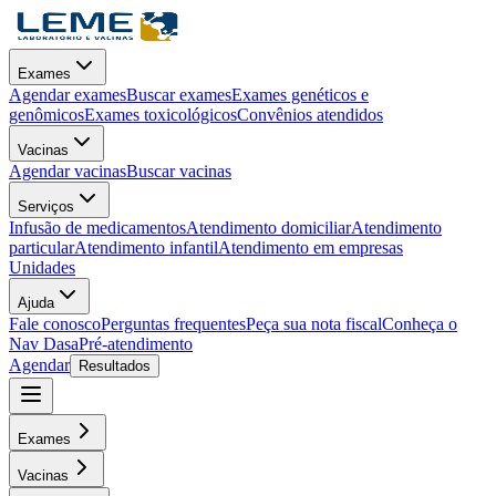
Exames
Agendar exames
Buscar exames
Exames genéticos e
genômicos
Exames toxicológicos
Convênios atendidos
Vacinas
Agendar vacinas
Buscar vacinas
Serviços
Infusão de medicamentos
Atendimento domiciliar
Atendimento
particular
Atendimento infantil
Atendimento em empresas
Unidades
Ajuda
Fale conosco
Perguntas frequentes
Peça sua nota fiscal
Conheça o
Nav Dasa
Pré-atendimento
Agendar
Resultados
Exames
Vacinas