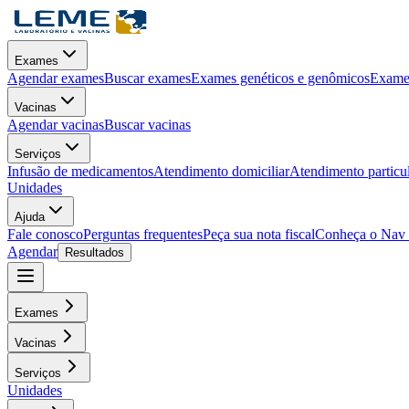
Exames
Agendar exames
Buscar exames
Exames genéticos e genômicos
Exames
Vacinas
Agendar vacinas
Buscar vacinas
Serviços
Infusão de medicamentos
Atendimento domiciliar
Atendimento particu
Unidades
Ajuda
Fale conosco
Perguntas frequentes
Peça sua nota fiscal
Conheça o Nav
Agendar
Resultados
Exames
Vacinas
Serviços
Unidades