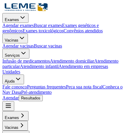
Exames
Agendar exames
Buscar exames
Exames genéticos e
genômicos
Exames toxicológicos
Convênios atendidos
Vacinas
Agendar vacinas
Buscar vacinas
Serviços
Infusão de medicamentos
Atendimento domiciliar
Atendimento
particular
Atendimento infantil
Atendimento em empresas
Unidades
Ajuda
Fale conosco
Perguntas frequentes
Peça sua nota fiscal
Conheça o
Nav Dasa
Pré-atendimento
Agendar
Resultados
Exames
Vacinas