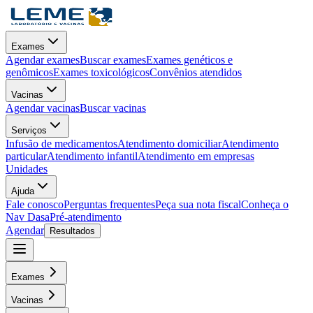
Exames
Agendar exames
Buscar exames
Exames genéticos e
genômicos
Exames toxicológicos
Convênios atendidos
Vacinas
Agendar vacinas
Buscar vacinas
Serviços
Infusão de medicamentos
Atendimento domiciliar
Atendimento
particular
Atendimento infantil
Atendimento em empresas
Unidades
Ajuda
Fale conosco
Perguntas frequentes
Peça sua nota fiscal
Conheça o
Nav Dasa
Pré-atendimento
Agendar
Resultados
Exames
Vacinas