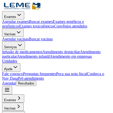
Exames
Agendar exames
Buscar exames
Exames genéticos e
genômicos
Exames toxicológicos
Convênios atendidos
Vacinas
Agendar vacinas
Buscar vacinas
Serviços
Infusão de medicamentos
Atendimento domiciliar
Atendimento
particular
Atendimento infantil
Atendimento em empresas
Unidades
Ajuda
Fale conosco
Perguntas frequentes
Peça sua nota fiscal
Conheça o
Nav Dasa
Pré-atendimento
Agendar
Resultados
Exames
Vacinas