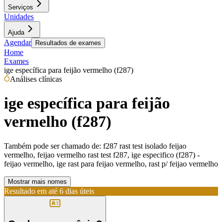
Serviços
Unidades
Ajuda
Agendar
Resultados de exames
Home
Exames
ige específica para feijão vermelho (f287)
Análises clínicas
ige específica para feijão
vermelho (f287)
Também pode ser chamado de:
f287 rast test isolado feijao
vermelho, feijao vermelho rast test f287, ige especifico (f287) -
feijao vermelho, ige rast para feijao vermelho, rast p/ feijao vermelho
Mostrar mais nomes
Resultado em até
6 dias úteis