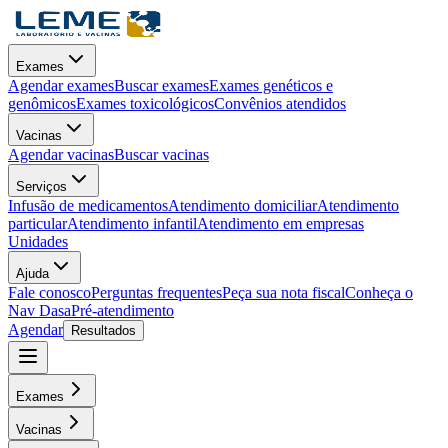
Exames
Agendar exames
Buscar exames
Exames genéticos e
genômicos
Exames toxicológicos
Convênios atendidos
Vacinas
Agendar vacinas
Buscar vacinas
Serviços
Infusão de medicamentos
Atendimento domiciliar
Atendimento
particular
Atendimento infantil
Atendimento em empresas
Unidades
Ajuda
Fale conosco
Perguntas frequentes
Peça sua nota fiscal
Conheça o
Nav Dasa
Pré-atendimento
Agendar
Resultados
Exames
Vacinas