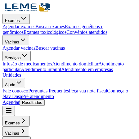
Exames
Agendar exames
Buscar exames
Exames genéticos e
genômicos
Exames toxicológicos
Convênios atendidos
Vacinas
Agendar vacinas
Buscar vacinas
Serviços
Infusão de medicamentos
Atendimento domiciliar
Atendimento
particular
Atendimento infantil
Atendimento em empresas
Unidades
Ajuda
Fale conosco
Perguntas frequentes
Peça sua nota fiscal
Conheça o
Nav Dasa
Pré-atendimento
Agendar
Resultados
Exames
Vacinas