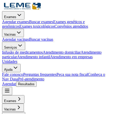
Exames
Agendar exames
Buscar exames
Exames genéticos e
genômicos
Exames toxicológicos
Convênios atendidos
Vacinas
Agendar vacinas
Buscar vacinas
Serviços
Infusão de medicamentos
Atendimento domiciliar
Atendimento
particular
Atendimento infantil
Atendimento em empresas
Unidades
Ajuda
Fale conosco
Perguntas frequentes
Peça sua nota fiscal
Conheça o
Nav Dasa
Pré-atendimento
Agendar
Resultados
Exames
Vacinas