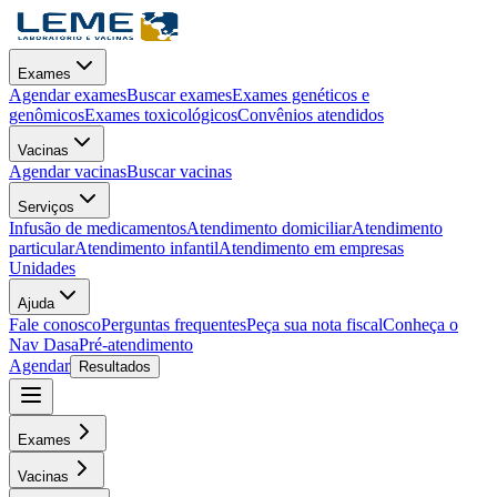
Exames
Agendar exames
Buscar exames
Exames genéticos e
genômicos
Exames toxicológicos
Convênios atendidos
Vacinas
Agendar vacinas
Buscar vacinas
Serviços
Infusão de medicamentos
Atendimento domiciliar
Atendimento
particular
Atendimento infantil
Atendimento em empresas
Unidades
Ajuda
Fale conosco
Perguntas frequentes
Peça sua nota fiscal
Conheça o
Nav Dasa
Pré-atendimento
Agendar
Resultados
Exames
Vacinas