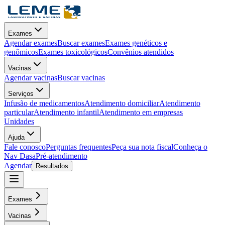
Exames
Agendar exames
Buscar exames
Exames genéticos e
genômicos
Exames toxicológicos
Convênios atendidos
Vacinas
Agendar vacinas
Buscar vacinas
Serviços
Infusão de medicamentos
Atendimento domiciliar
Atendimento
particular
Atendimento infantil
Atendimento em empresas
Unidades
Ajuda
Fale conosco
Perguntas frequentes
Peça sua nota fiscal
Conheça o
Nav Dasa
Pré-atendimento
Agendar
Resultados
Exames
Vacinas