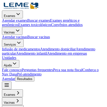
Exames
Agendar exames
Buscar exames
Exames genéticos e
genômicos
Exames toxicológicos
Convênios atendidos
Vacinas
Agendar vacinas
Buscar vacinas
Serviços
Infusão de medicamentos
Atendimento domiciliar
Atendimento
particular
Atendimento infantil
Atendimento em empresas
Unidades
Ajuda
Fale conosco
Perguntas frequentes
Peça sua nota fiscal
Conheça o
Nav Dasa
Pré-atendimento
Agendar
Resultados
Exames
Vacinas