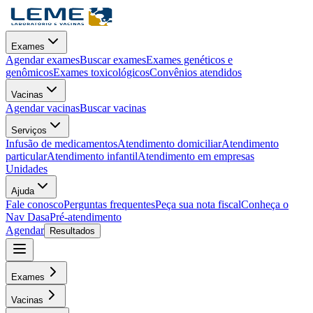
Exames
Agendar exames
Buscar exames
Exames genéticos e
genômicos
Exames toxicológicos
Convênios atendidos
Vacinas
Agendar vacinas
Buscar vacinas
Serviços
Infusão de medicamentos
Atendimento domiciliar
Atendimento
particular
Atendimento infantil
Atendimento em empresas
Unidades
Ajuda
Fale conosco
Perguntas frequentes
Peça sua nota fiscal
Conheça o
Nav Dasa
Pré-atendimento
Agendar
Resultados
Exames
Vacinas