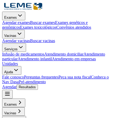
Exames
Agendar exames
Buscar exames
Exames genéticos e
genômicos
Exames toxicológicos
Convênios atendidos
Vacinas
Agendar vacinas
Buscar vacinas
Serviços
Infusão de medicamentos
Atendimento domiciliar
Atendimento
particular
Atendimento infantil
Atendimento em empresas
Unidades
Ajuda
Fale conosco
Perguntas frequentes
Peça sua nota fiscal
Conheça o
Nav Dasa
Pré-atendimento
Agendar
Resultados
Exames
Vacinas