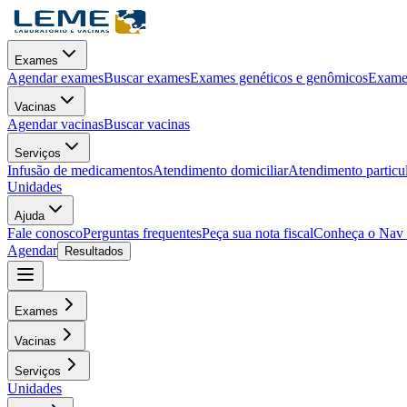
Exames
Agendar exames
Buscar exames
Exames genéticos e genômicos
Exames
Vacinas
Agendar vacinas
Buscar vacinas
Serviços
Infusão de medicamentos
Atendimento domiciliar
Atendimento particu
Unidades
Ajuda
Fale conosco
Perguntas frequentes
Peça sua nota fiscal
Conheça o Nav
Agendar
Resultados
Exames
Vacinas
Serviços
Unidades