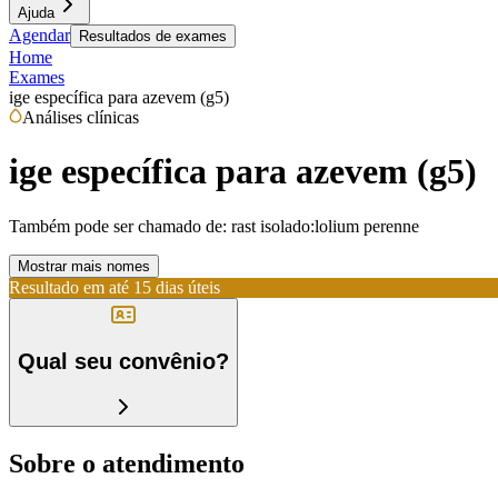
Ajuda
Agendar
Resultados de exames
Home
Exames
ige específica para azevem (g5)
Análises clínicas
ige específica para azevem (g5)
Também pode ser chamado de:
rast isolado:lolium perenne
Mostrar mais nomes
Resultado em até
15 dias úteis
Qual seu convênio?
Sobre o atendimento